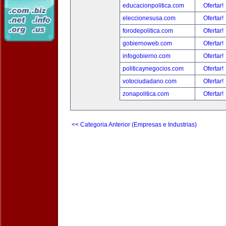
educacionpolitica.com
Ofertar!
eleccionesusa.com
Ofertar!
forodepolitica.com
Ofertar!
gobiernoweb.com
Ofertar!
infogobierno.com
Ofertar!
politicaynegocios.com
Ofertar!
votociudadano.com
Ofertar!
zonapolitica.com
Ofertar!
<< Categoria Anterior (Empresas e Industrias)