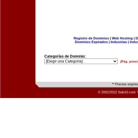
Registro de Dominios
|
Web Hosting
|
D
Dominios Expirados
|
Industrias
|
Indu
Categorías de Dominio:
[Pág. princi
** Precios expre
© 2002/2022 Solo10.com