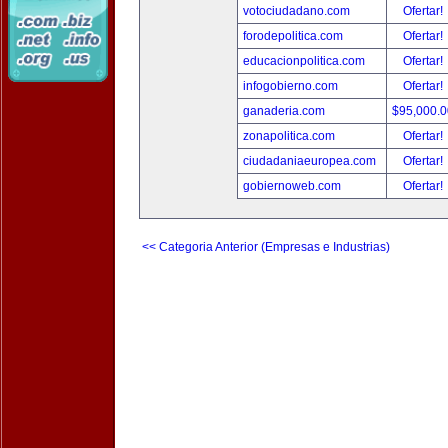
votociudadano.com
Ofertar!
forodepolitica.com
Ofertar!
educacionpolitica.com
Ofertar!
infogobierno.com
Ofertar!
ganaderia.com
$95,000.
zonapolitica.com
Ofertar!
ciudadaniaeuropea.com
Ofertar!
gobiernoweb.com
Ofertar!
<< Categoria Anterior (Empresas e Industrias)