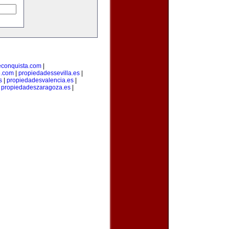
econquista.com
|
o.com
|
propiedadessevilla.es
|
s
|
propiedadesvalencia.es
|
|
propiedadeszaragoza.es
|