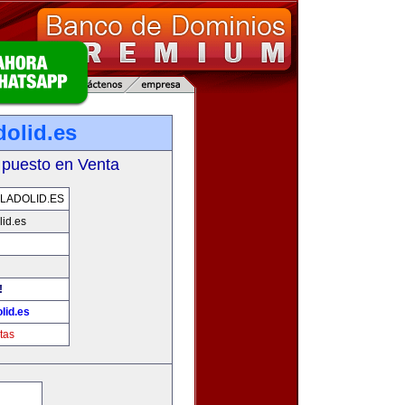
dolid.es
 puesto en Venta
LADOLID.ES
id.es
!
lid.es
tas