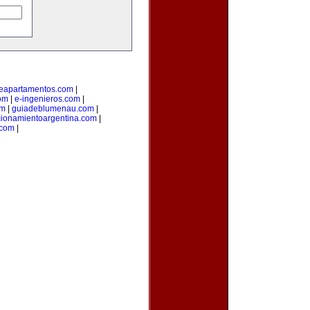
deapartamentos.com
|
om
|
e-ingenieros.com
|
om
|
guiadeblumenau.com
|
cionamientoargentina.com
|
.com
|