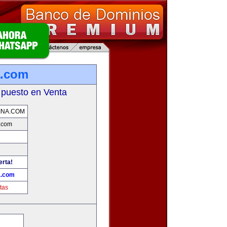
a.com
 puesto en Venta
INA.COM
.com
erta!
a.com
tas