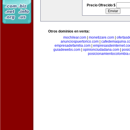
Precio Ofrecido $
Otros dominios en venta:
mochilear.com
|
monetizare.com
|
ofertas
anunciospuertorico.com
|
cafedemaquina.c
empresadefamilia.com
|
empresasdeinternet.c
guiadewebs.com
|
opinionciudadana.com
|
posi
posicionamientocolombia