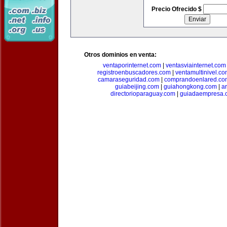
Precio Ofrecido $
Otros dominios en venta:
ventaporinternet.com
|
ventasviainternet.com
registroenbuscadores.com
|
ventamultinivel.c
camaraseguridad.com
|
comprandoenlared.co
guiabeijing.com
|
guiahongkong.com
|
a
directorioparaguay.com
|
guiadaempresa.