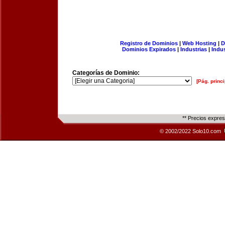
Registro de Dominios
|
Web Hosting
|
D
Dominios Expirados
|
Industrias
|
Indu
Categorías de Dominio:
[Pág. princi
** Precios expre
© 2002/2022 Solo10.com