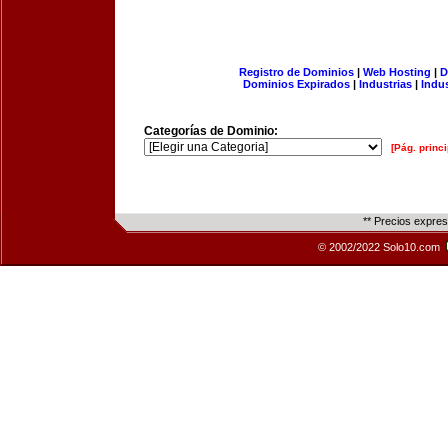
Registro de Dominios
|
Web Hosting
|
D
Dominios Expirados
|
Industrias
|
Indu
Categorías de Dominio:
[Pág. princi
** Precios expre
© 2002/2022 Solo10.com