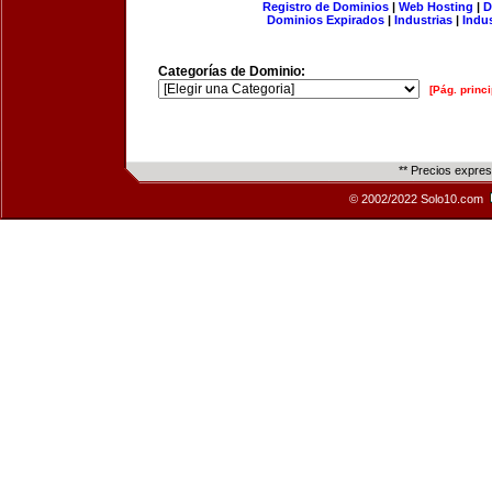
Registro de Dominios
|
Web Hosting
|
D
Dominios Expirados
|
Industrias
|
Indu
Categorías de Dominio:
[Pág. princi
** Precios expre
© 2002/2022 Solo10.com