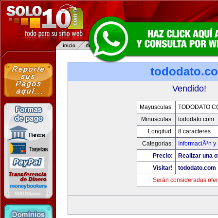
tododato.c
Vendido!
Mayusculas:
TODODATO.C
Minusculas:
tododato.com
Longitud:
8 caracteres
Categorias:
InformaciÃ³n y 
Precio:
Realizar una o
Visitar!
tododato.com
Serán consideradas ofer