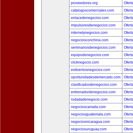
proveedores.org
Ofert
catalogoscomerciales.com
Ofert
enlacedenegocios.com
Ofert
impulsoresdenegocios.com
Ofert
internetynegocios.com
Ofert
negociosconchina.com
Ofert
seminariosdenegocios.com
Ofert
equipodenegocios.com
Ofert
clicknegocio.com
Ofert
exitoenlosnegocios.com
Ofert
oportunidadesdemercado.com
Ofert
clasificadosdenegocios.com
Ofert
entrenadordenegocios.com
Ofert
rodadadenegocio.com
Ofert
negocioscanada.com
Ofert
negociosguatemala.com
Ofert
negociosnicaragua.com
Ofert
negociosuruguay.com
Ofert