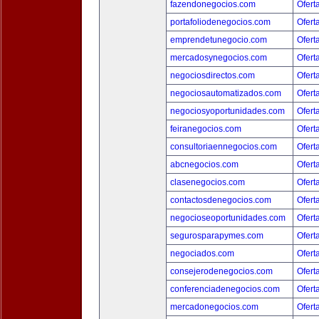
fazendonegocios.com
Ofert
portafoliodenegocios.com
Ofert
emprendetunegocio.com
Ofert
mercadosynegocios.com
Ofert
negociosdirectos.com
Ofert
negociosautomatizados.com
Ofert
negociosyoportunidades.com
Ofert
feiranegocios.com
Ofert
consultoriaennegocios.com
Ofert
abcnegocios.com
Ofert
clasenegocios.com
Ofert
contactosdenegocios.com
Ofert
negocioseoportunidades.com
Ofert
segurosparapymes.com
Ofert
negociados.com
Ofert
consejerodenegocios.com
Ofert
conferenciadenegocios.com
Ofert
mercadonegocios.com
Ofert