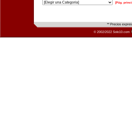
[Pág. princi
** Precios expre
© 2002/2022 Solo10.com