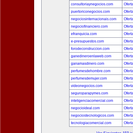
consultoriaynegocios.com
Ofert
puertoriconegocios.com
Ofert
negociosinternacionais.com
Ofert
negociofinanciero.com
Ofert
efranquicia.com
Ofert
e-presupuestos.com
Ofert
forodeconstruccion.com
Ofert
ganedineroenlaweb.com
Ofert
ganamasdinero.com
Ofert
perfumesdehombre.com
Ofert
perfumesdemujer.com
Ofert
videonegocios.com
Ofert
seguroparapymes.com
Ofert
inteligenciacomercial.com
Ofert
negocioideal.com
Ofert
negociostecnologicos.com
Ofert
tecnologiacomercial.com
Ofert