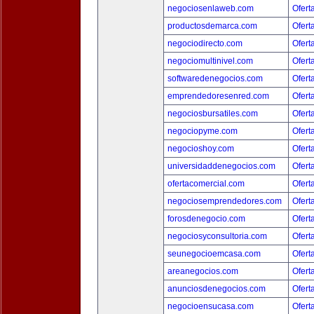
negociosenlaweb.com
Ofert
productosdemarca.com
Ofert
negociodirecto.com
Ofert
negociomultinivel.com
Ofert
softwaredenegocios.com
Ofert
emprendedoresenred.com
Ofert
negociosbursatiles.com
Ofert
negociopyme.com
Ofert
negocioshoy.com
Ofert
universidaddenegocios.com
Ofert
ofertacomercial.com
Ofert
negociosemprendedores.com
Ofert
forosdenegocio.com
Ofert
negociosyconsultoria.com
Ofert
seunegocioemcasa.com
Ofert
areanegocios.com
Ofert
anunciosdenegocios.com
Ofert
negocioensucasa.com
Ofert